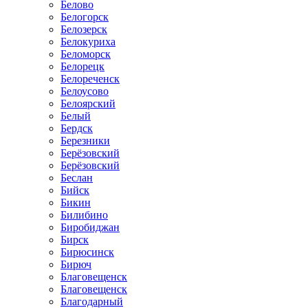
Белово
Белогорск
Белозерск
Белокуриха
Беломорск
Белорецк
Белореченск
Белоусово
Белоярский
Белый
Бердск
Березники
Берёзовский
Берёзовский
Беслан
Бийск
Бикин
Билибино
Биробиджан
Бирск
Бирюсинск
Бирюч
Благовещенск
Благовещенск
Благодарный