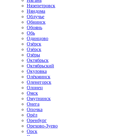
Нягань
Нязепетровск
Няндома
Облучье
Обнинск
Обоянь
Обь
Одинцово
Озёрск
Озёрск
Озёры
Октябрьск
Октябрьский
Окуловка
Олёкминск
Оленегорск
Олонец
Омск
Омутнинск
Онега
Опочка
Орёл
Оренбург
Орехово-Зуево
Орск