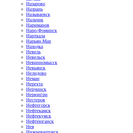
Назарово
Назрань
Называевск
Нальчик
Нариманов
Наро-Фоминск
Нарткала
Нарьян-Мар
Находка
Невель
Невельск
Невинномысск
Невьянск
Нелидово
Неман
Нерехта
Нерчинск
Нерюнгри
Нестеров
Нефтегорск
Нефтекамск
Нефтекумск
Нефтеюганск
Нея
Нижневартовск