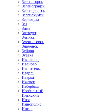
Зеленогорск
Зеленоградск
Зеленодольск
Зеленокумск
Зерноград
Зея
Зима
Златоуст
Злынка
Змеиногорск
Знаменск
Зубцов
Зуевка
Ивангород
Иваново
Ивантеевка
Ивдель
Игарка
Ижевск
Избербаш
Изобильный
Иланский
Инза
Иннополис
Инсар