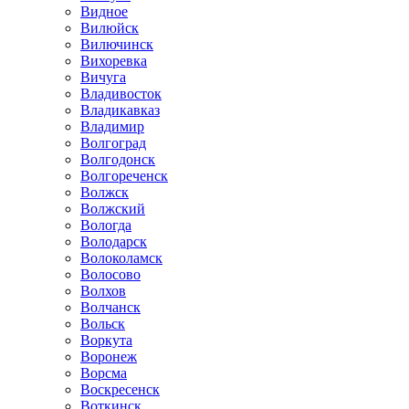
Видное
Вилюйск
Вилючинск
Вихоревка
Вичуга
Владивосток
Владикавказ
Владимир
Волгоград
Волгодонск
Волгореченск
Волжск
Волжский
Вологда
Володарск
Волоколамск
Волосово
Волхов
Волчанск
Вольск
Воркута
Воронеж
Ворсма
Воскресенск
Воткинск