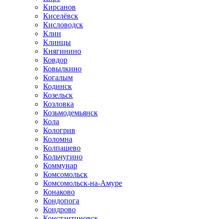
Кирсанов
Киселёвск
Кисловодск
Клин
Клинцы
Княгинино
Ковдор
Ковылкино
Когалым
Кодинск
Козельск
Козловка
Козьмодемьянск
Кола
Кологрив
Коломна
Колпашево
Кольчугино
Коммунар
Комсомольск
Комсомольск-на-Амуре
Конаково
Кондопога
Кондрово
Константиновск