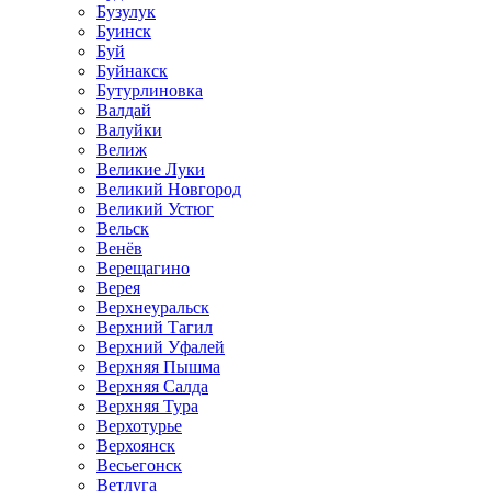
Бузулук
Буинск
Буй
Буйнакск
Бутурлиновка
Валдай
Валуйки
Велиж
Великие Луки
Великий Новгород
Великий Устюг
Вельск
Венёв
Верещагино
Верея
Верхнеуральск
Верхний Тагил
Верхний Уфалей
Верхняя Пышма
Верхняя Салда
Верхняя Тура
Верхотурье
Верхоянск
Весьегонск
Ветлуга