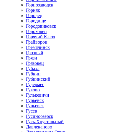
Горнозаводск
Горняк
Городец
Городище
Городовиковск
Гороховец
Горячий Ключ
Грайворон
Гремячинск
Грозный
Грязи
Грязовец
Губаха
Губкин
Губкинский
Гудермес
Гуково
Гулькевичи
Гурьевск
Гурьевск
Гусев
Гусиноозёрск
Гусь-Хрустальный
Давлеканово