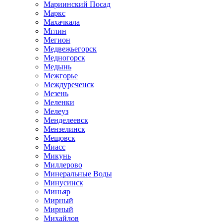
Мариинский Посад
Маркс
Махачкала
Мглин
Мегион
Медвежьегорск
Медногорск
Медынь
Межгорье
Междуреченск
Мезень
Меленки
Мелеуз
Менделеевск
Мензелинск
Мещовск
Миасс
Микунь
Миллерово
Минеральные Воды
Минусинск
Миньяр
Мирный
Мирный
Михайлов