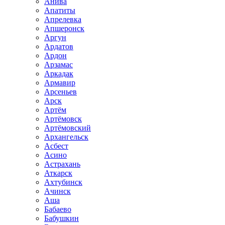
Анива
Апатиты
Апрелевка
Апшеронск
Аргун
Ардатов
Ардон
Арзамас
Аркадак
Армавир
Арсеньев
Арск
Артём
Артёмовск
Артёмовский
Архангельск
Асбест
Асино
Астрахань
Аткарск
Ахтубинск
Ачинск
Аша
Бабаево
Бабушкин