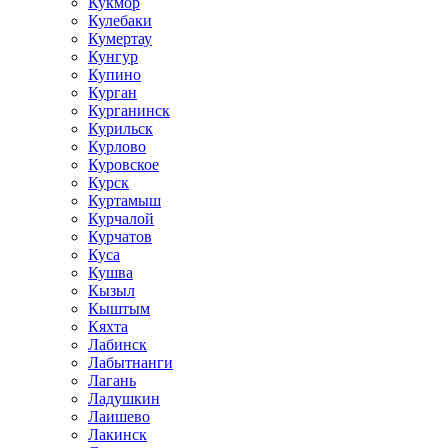
Кукмор
Кулебаки
Кумертау
Кунгур
Купино
Курган
Курганинск
Курильск
Курлово
Куровское
Курск
Куртамыш
Курчалой
Курчатов
Куса
Кушва
Кызыл
Кыштым
Кяхта
Лабинск
Лабытнанги
Лагань
Ладушкин
Лаишево
Лакинск