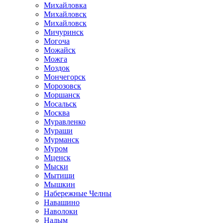
Михайловка
Михайловск
Михайловск
Мичуринск
Могоча
Можайск
Можга
Моздок
Мончегорск
Морозовск
Моршанск
Мосальск
Москва
Муравленко
Мураши
Мурманск
Муром
Мценск
Мыски
Мытищи
Мышкин
Набережные Челны
Навашино
Наволоки
Надым