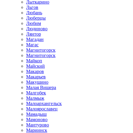
Лыткарино
Льгов
Любань
Люберцы
Любим
Людиново
Лянтор
Магадан
Магас
Магнитогорск
Магнитогорск
Майкоп
Майский
Макаров
Макарьев
Макушино
Малая Вишера
Малгобек
Малмыж
Малоархангельск
Малоярославец
Мамадыш
Мамоново
Мантурово
Мариинск