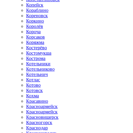
Копейск
Кораблино
Кореновск
Коркино
Королёв
Короча
Корсаков
Коряжма
Костерёво
Костомукша
Кострома
Котельники
Котельниково
Котельнич
Котлас
Котово
Котовск
Кохма
Красавино
Красноармейск
Красноармейск
Красновишерск
Красногорск
Краснодар