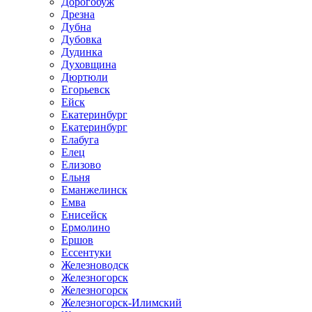
Дорогобуж
Дрезна
Дубна
Дубовка
Дудинка
Духовщина
Дюртюли
Егорьевск
Ейск
Екатеринбург
Екатеринбург
Елабуга
Елец
Елизово
Ельня
Еманжелинск
Емва
Енисейск
Ермолино
Ершов
Ессентуки
Железноводск
Железногорск
Железногорск
Железногорск-Илимский