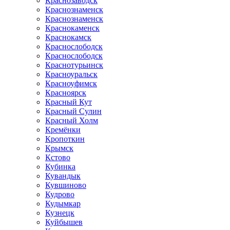
Краснозаводск
Краснознаменск
Краснознаменск
Краснокаменск
Краснокамск
Краснослободск
Краснослободск
Краснотурьинск
Красноуральск
Красноуфимск
Красноярск
Красный Кут
Красный Сулин
Красный Холм
Кремёнки
Кропоткин
Крымск
Кстово
Кубинка
Кувандык
Кувшиново
Кудрово
Кудымкар
Кузнецк
Куйбышев