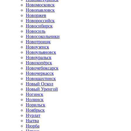
Новомосковск
Новопавловск
Новоржев
Новороссийск
Новосибирск
Новосиль
Новосокольники
Новотроицк
Новоузенск
Новоульяновск
Новоуральск
Новохопёрск
Новочебоксарск
Новочеркасск
Новошахтинск
Новый Оскол
Новый Уренгой
Ногинск
Нолинск
Норильск
Ноябрьск
Нурлат
Нытва
Нюрба