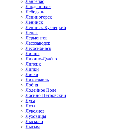
Лангепас
Лахденпохья
Лебедянь
Лениногорск
Ленинск
Ленинск-Кузнецкий
Ленск
Лермонтов
Лесозаводск
Лесосибирск
Ливны
Ликино-Дулёво
Липецк
Липки
Лиски
Лихославль
Лобня
Лодейное Поле
Лосино-Петровский
Луга
Луза
Лукоянов
Луховицы
Лысково
Лысьва