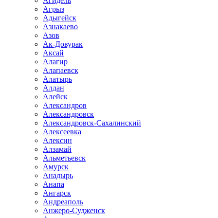
Агидель
Агрыз
Адыгейск
Азнакаево
Азов
Ак-Довурак
Аксай
Алагир
Алапаевск
Алатырь
Алдан
Алейск
Александров
Александровск
Александровск-Сахалинский
Алексеевка
Алексин
Алзамай
Альметьевск
Амурск
Анадырь
Анапа
Ангарск
Андреаполь
Анжеро-Судженск