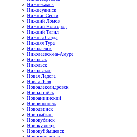
Нижнекамск
Нижнеудинск
Нижние Серги
Нижний Ломов
Нижний Новгород
Нижний Тагил
Нижняя Салда
Нижняя Тура
Николаевск
Николаевск-на-Амуре
Никольск
Никольск
Никольское
Новая Ладога
Новая Ляля
Новоалександровск
Новоалтайск
Новоаннинский
Нововоронеж
Новодвинск
Новозыбков
Новокубанск
Новокузнецк
Новокуйбышевск
Новомичуринск