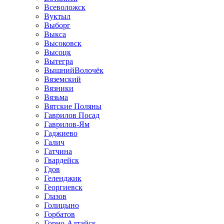
Всеволожск
Вуктыл
Выборг
Выкса
Высоковск
Высоцк
Вытегра
ВышнийВолочёк
Вяземский
Вязники
Вязьма
Вятские Поляны
Гаврилов Посад
Гаврилов-Ям
Гаджиево
Галич
Гатчина
Гвардейск
Гдов
Геленджик
Георгиевск
Глазов
Голицыно
Горбатов
Горно-Алтайск