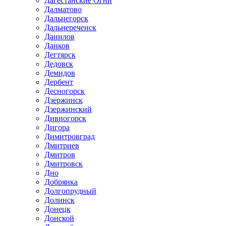
Дагестанские Огни
Далматово
Дальнегорск
Дальнереченск
Данилов
Данков
Дегтярск
Дедовск
Демидов
Дербент
Десногорск
Дзержинск
Дзержинский
Дивногорск
Дигора
Димитровград
Дмитриев
Дмитров
Дмитровск
Дно
Добрянка
Долгопрудный
Долинск
Донецк
Донской