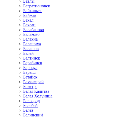
Бавлы
Багратионовск
Байкальск
Баймак
Бакал
Баксан
Балабаново
Балаково
Балахна
Балашиха
Балашов
Балей
Балтийск
Барабинск
Барнаул
Барыш
Батайск
Бахчисарай
Бежецк
Белая Калитва
Белая Холуница
Белгород
Белебей
Белёв
Белинский