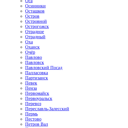
Оса
Осинники
Осташков
Остров
Островной
Острогожск
Отрадное
Отрадный
Оха
Оханск
Очёр
Павлово
Павловск
Павловский Посад
Палласовка
Партизанск
Певек
Пенза
Первомайск
Первоуральск
Перевоз
Переславль-Залесский
Пермь
Пестово
Петров Вал