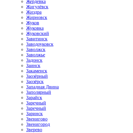
Жердевка
Жигулёвск
Жиздра
Жирновск
Жуков
Жуковка
Жуковский
Завитинск
Заводоуковск
Заволжск
Заволжье
Задонск
Заинск
Закаменск
Заозёрный
Заозёрск
Западная Двина
Заполярный
Зарайск
Заречный
Заречный
Заринск
Звенигово
Звенигород
Зверево