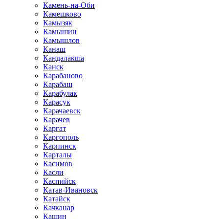
Камень-на-Оби
Камешково
Камызяк
Камышин
Камышлов
Канаш
Кандалакша
Канск
Карабаново
Карабаш
Карабулак
Карасук
Карачаевск
Карачев
Каргат
Каргополь
Карпинск
Карталы
Касимов
Касли
Каспийск
Катав-Ивановск
Катайск
Качканар
Кашин