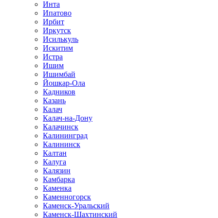
Инта
Ипатово
Ирбит
Иркутск
Исилькуль
Искитим
Истра
Ишим
Ишимбай
Йошкар-Ола
Кадников
Казань
Калач
Калач-на-Дону
Калачинск
Калининград
Калининск
Калтан
Калуга
Калязин
Камбарка
Каменка
Каменногорск
Каменск-Уральский
Каменск-Шахтинский