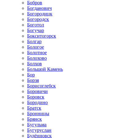
Бобров
Богданович
Богородицк
Богородск
Боготол
Богучар
Бокситогорск
Болгар
Бологое
Болотное
Болохово
Болхов
Большой Камень
Бор
Борзя
Борисоглебск
Боровичи
Боровск
Бородино
Братск
Бронницы
Брянск
Бугульма
Бугуруслан
Будённовск