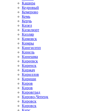
Кашира
Кедровый
Кемерово
Кемь
Керчь
Кизел
Кизилюрт
Кизляр
Кимовск
Кимры
Кингисепп
Кинель
Кинешма
Киреевск
Киренск
Киржач
Кириллов
Кириши
Киров
Киров
Кировград
Кирово-Чепецк
Кировск
Кировск
Кирс